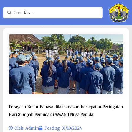
Skip
Search
to
...
content
Perayaan Bulan Bahasa dilaksanakan bertepatan Peringatan
Hari Sumpah Pemuda di SMAN 1 Nusa Penida
Oleh:
Admin
Posting:
31/10/2024