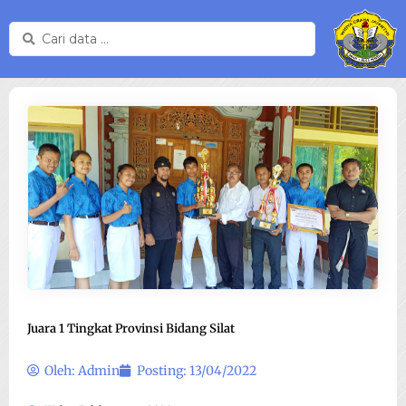
Skip
Search
to
...
content
Juara 1 Tingkat Provinsi Bidang Silat
Oleh:
Admin
Posting:
13/04/2022